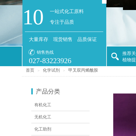
10
一站式化工原料
专注于品质
大量库存 现货销售 品质保证
销售热线
推荐关
027-83223926
植物提
首页
化学试剂
甲叉双丙烯酰胺
＞
＞
产品分类
有机化工
无机化工
化工助剂