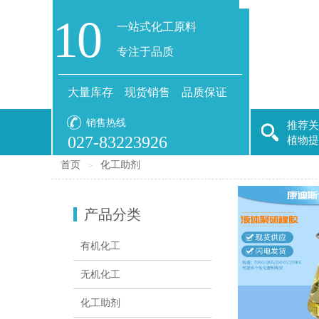
10
一站式化工原料
专注于品质
大量库存 现货销售 品质保证
销售热线
推荐关
027-83223926
植物提
首页
化工助剂
＞
产品分类
有机化工
无机化工
化工助剂