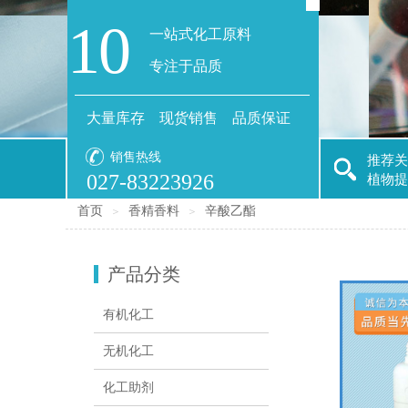
10
一站式化工原料
专注于品质
大量库存 现货销售 品质保证
销售热线
推荐关
027-83223926
植物提
首页
香精香料
辛酸乙酯
＞
＞
产品分类
有机化工
无机化工
化工助剂